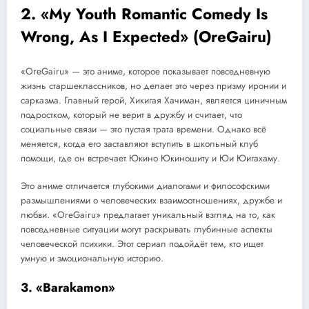
2. «My Youth Romantic Comedy Is
Wrong, As I Expected» (OreGairu)
«OreGairu» — это аниме, которое показывает повседневную
жизнь старшеклассников, но делает это через призму иронии и
сарказма. Главный герой, Хикигая Хачиман, является циничным
подростком, который не верит в дружбу и считает, что
социальные связи — это пустая трата времени. Однако всё
меняется, когда его заставляют вступить в школьный клуб
помощи, где он встречает Юкино Юкиношиту и Юи Юигахаму.
Это аниме отличается глубокими диалогами и философскими
размышлениями о человеческих взаимоотношениях, дружбе и
любви. «OreGairu» предлагает уникальный взгляд на то, как
повседневные ситуации могут раскрывать глубинные аспекты
человеческой психики. Этот сериал подойдёт тем, кто ищет
умную и эмоциональную историю.
3. «Barakamon»