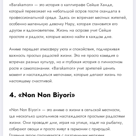
«Barakamon» — это история о каллиграфе Сейше Ханде,
который переезжает на небольшой остров после скандала в
профессиональной среде. Здесь он встречает местных жителей,
особенно маленькую девочку Нару, которая становится его
другом и вдохновителем. Жизнь на острове учит Сейше
простоте и радости, которые можно найти в каждом дне.
Аниме передает атмосферу уюта и спокойствия, подчеркивая
важность простых радостей жизни. Это не просто комедия о
встречах разных культур, но и глубокая история о личностном
росте и самопознании. «Barakamon» учит зрителей ценить
момент и наслаждаться мелочами, которые делают жизнь по-
настоящему счастливой.
4. «Non Non Biyori»
«Non Non Biyori» — это аниме о жизни в сельской местности,
где несколько школьников наслаждаются простыми радостями
жизни. Они проводят дни, играя на улице, ходят на рыбалку,
собирают овощи и просто живут в гармонии с природой.
Главные герои сталкиваются с различными мелкими