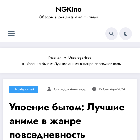
Перейти
NGKino
к
содержимому
Обзоры и рецензии на фильмы
Главная
Uncategorised
Упоение бытом: Лучшие аниме в жанре повседневность
Uncategorised
Свиридов Александр
19 Сентября 2024
Упоение бытом: Лучшие
аниме в жанре
повседневность