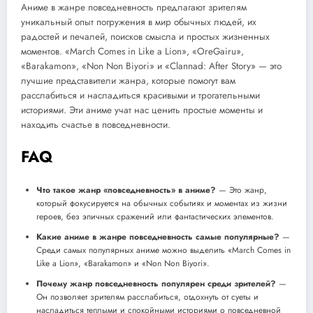
Аниме в жанре повседневность предлагают зрителям
уникальный опыт погружения в мир обычных людей, их
радостей и печалей, поисков смысла и простых жизненных
моментов. «March Comes in Like a Lion», «OreGairu»,
«Barakamon», «Non Non Biyori» и «Clannad: After Story» — это
лучшие представители жанра, которые помогут вам
расслабиться и насладиться красивыми и трогательными
историями. Эти аниме учат нас ценить простые моменты и
находить счастье в повседневности.
FAQ
Что такое жанр «повседневность» в аниме?
— Это жанр,
который фокусируется на обычных событиях и моментах из жизни
героев, без эпичных сражений или фантастических элементов.
Какие аниме в жанре повседневность самые популярные?
—
Среди самых популярных аниме можно выделить «March Comes in
Like a Lion», «Barakamon» и «Non Non Biyori».
Почему жанр повседневность популярен среди зрителей?
—
Он позволяет зрителям расслабиться, отдохнуть от суеты и
насладиться теплыми и спокойными историями о повседневной